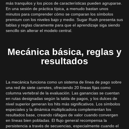
más tranquilos y los picos de características pueden agruparse.
En una sesión de práctica típica, a menudo bastan unos
minutos para comprender cómo se comparan los símbolos
premium con los niveles bajo y medio. Sugar Rush presenta sus
tablas y reglas claramente para que el aprendizaje siga siendo
sencillo sin alterar el modelo central.
Mecánica básica, reglas y
resultados
La mecánica funciona como un sistema de línea de pago sobre
una red de siete carretes, ofreciendo 20 líneas fijas como
columna vertebral de la evaluación. Las ganancias se cuentan
en rutas designadas según la tabla de pagos, y los dulces de
nivel superior generan los hits más significativos. Los símbolos
especiales y la dinámica multiplicadora complementan los
resultados base, creando ráfagas de valor cuando convergen
en líneas bien pobladas. El flujo general recompensa la
persistencia a través de secuencias, especialmente cuando el