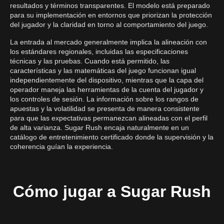
resultados y términos transparentes. El modelo está preparado
para su implementación en entornos que priorizan la protección
del jugador y la claridad en torno al comportamiento del juego.
La entrada al mercado generalmente implica la alineación con
los estándares regionales, incluidas las especificaciones
técnicas y las pruebas. Cuando está permitido, las
características y las matemáticas del juego funcionan igual
independientemente del dispositivo, mientras que la capa del
operador maneja las herramientas de la cuenta del jugador y
los controles de sesión. La información sobre los rangos de
apuestas y la volatilidad se presenta de manera consistente
para que las expectativas permanezcan alineadas con el perfil
de alta varianza. Sugar Rush encaja naturalmente en un
catálogo de entretenimiento certificado donde la supervisión y la
coherencia guían la experiencia.
Cómo jugar a Sugar Rush