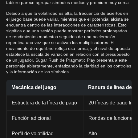
tablero parece agrupar símbolos medios y premium muy cerca.
Debido a que la volatilidad es alta, la frecuencia de aciertos en
el juego base puede variar, mientras que el potencial alcista se
encuentra dentro de las interacciones de características. Esto
significa que una sesión puede mostrar períodos prolongados
de rendimientos modestos seguidos de una aceleración
repentina una vez que se activan los multiplicadores. El
movimiento de equilibrio refleja esa forma, y el nivel de apuesta
establece la escala de variación en relación con el presupuesto
de un jugador. Sugar Rush de Pragmatic Play presenta a este
personaje abiertamente, enfatizando la claridad en los controles
y la información de los símbolos.
Mecánica del juego
Ranura de línea de p
Estructura de la línea de pago
20 líneas de pago fijas
Función adicional
Rondas de funciones c
Perfil de volatilidad
Alto