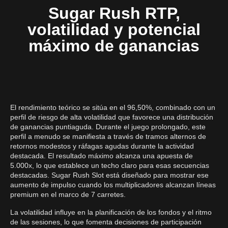
Sugar Rush RTP,
volatilidad y potencial
máximo de ganancias
El rendimiento teórico se sitúa en el 96,50%, combinado con un
perfil de riesgo de alta volatilidad que favorece una distribución
de ganancias puntiaguda. Durante el juego prolongado, este
perfil a menudo se manifiesta a través de tramos alternos de
retornos modestos y ráfagas agudas durante la actividad
destacada. El resultado máximo alcanza una apuesta de
5.000x, lo que establece un techo claro para esas secuencias
destacadas. Sugar Rush Slot está diseñado para mostrar ese
aumento de impulso cuando los multiplicadores alcanzan líneas
premium en el marco de 7 carretes.
La volatilidad influye en la planificación de los fondos y el ritmo
de las sesiones, lo que fomenta decisiones de participación