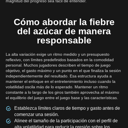
magnitud del progreso sea fácil de entender.
Cómo abordar la fiebre
del azúcar de manera
responsable
La alta variación exige un ritmo medido y un presupuesto
reflexivo, con límites predefinidos basados en la comodidad
personal. Muchos jugadores describen el tiempo de juego
objetivo, el gasto máximo y un punto en el que finaliza la sesión
independientemente del resultado. Esa estructura ayuda a
mantener el enfoque en el entretenimiento incluso cuando la
volatilidad oscila más de lo esperado. Mantener un ritmo
constante a lo largo de los giros también aprovecha al máximo
el equilibrio del juego entre el juego base y las características.
Establezca límites claros de tiempo y gasto antes de
comenzar una sesión.
Alinee el tamaño de la participación con el perfil de
alta volatilidad para reducir la presión sobre los