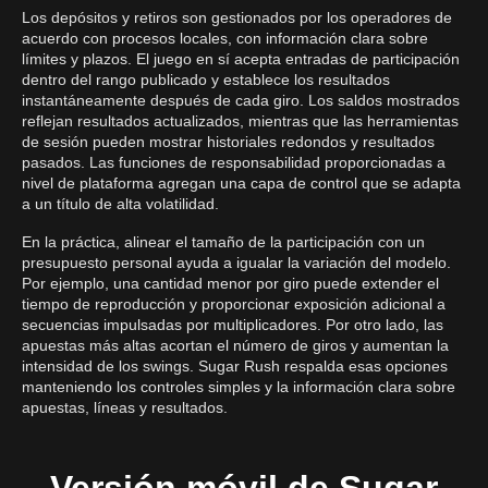
Los depósitos y retiros son gestionados por los operadores de
acuerdo con procesos locales, con información clara sobre
límites y plazos. El juego en sí acepta entradas de participación
dentro del rango publicado y establece los resultados
instantáneamente después de cada giro. Los saldos mostrados
reflejan resultados actualizados, mientras que las herramientas
de sesión pueden mostrar historiales redondos y resultados
pasados. Las funciones de responsabilidad proporcionadas a
nivel de plataforma agregan una capa de control que se adapta
a un título de alta volatilidad.
En la práctica, alinear el tamaño de la participación con un
presupuesto personal ayuda a igualar la variación del modelo.
Por ejemplo, una cantidad menor por giro puede extender el
tiempo de reproducción y proporcionar exposición adicional a
secuencias impulsadas por multiplicadores. Por otro lado, las
apuestas más altas acortan el número de giros y aumentan la
intensidad de los swings. Sugar Rush respalda esas opciones
manteniendo los controles simples y la información clara sobre
apuestas, líneas y resultados.
Versión móvil de Sugar