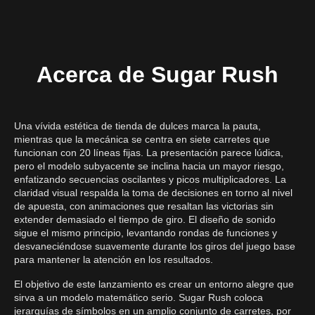
Sugar Rush RTP, volatilidad y potencial máximo de
ganancias
Cómo abordar la fiebre del azúcar de manera
responsable
Acerca de Sugar Rush
Jugar a Sugar Rush online por dinero real en España
Depósitos, Pagos y Juego Responsable en España
Una vívida estética de tienda de dulces marca la pauta,
Versión móvil de Sugar Rush
mientras que la mecánica se centra en siete carretes que
funcionan con 20 líneas fijas. La presentación parece lúdica,
pero el modelo subyacente se inclina hacia un mayor riesgo,
enfatizando secuencias oscilantes y picos multiplicadores. La
claridad visual respalda la toma de decisiones en torno al nivel
de apuesta, con animaciones que resaltan las victorias sin
extender demasiado el tiempo de giro. El diseño de sonido
sigue el mismo principio, levantando rondas de funciones y
desvaneciéndose suavemente durante los giros del juego base
para mantener la atención en los resultados.
El objetivo de este lanzamiento es crear un entorno alegre que
sirva a un modelo matemático serio. Sugar Rush coloca
jerarquías de símbolos en un amplio conjunto de carretes, por