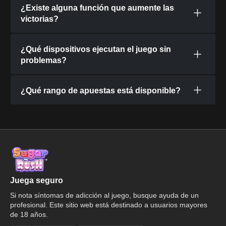
¿Existe alguna función que aumente las
victorias?
¿Qué dispositivos ejecutan el juego sin
problemas?
¿Qué rango de apuestas está disponible?
Juega seguro
Si nota síntomas de adicción al juego, busque ayuda de un
profesional. Este sitio web está destinado a usuarios mayores
de 18 años.