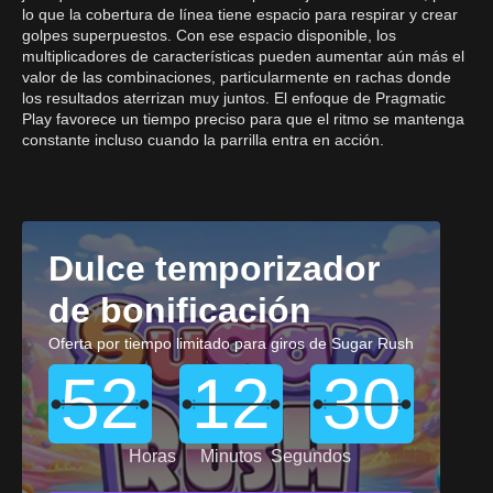
lo que la cobertura de línea tiene espacio para respirar y crear
golpes superpuestos. Con ese espacio disponible, los
multiplicadores de características pueden aumentar aún más el
valor de las combinaciones, particularmente en rachas donde
los resultados aterrizan muy juntos. El enfoque de Pragmatic
Play favorece un tiempo preciso para que el ritmo se mantenga
constante incluso cuando la parrilla entra en acción.
Dulce temporizador
de bonificación
Oferta por tiempo limitado para giros de Sugar Rush
52
12
28
Horas
Minutos
Segundos