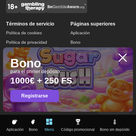
Términos de servicio
Páginas superiores
Política de cookies
Aplicación
Política de privacidad
Bono
Términos y condiciones
Código promocional
Bono
Juego responsable
Bono sin depósito
para el primer depósito
Contactos
1000€ + 250 FS
+34621907348
info@sugarrushgame.es
Registrarse
© 2026 All Rights
Reserved.
Aplicación
Bono
Menú
Código promocional
Bono sin depósito