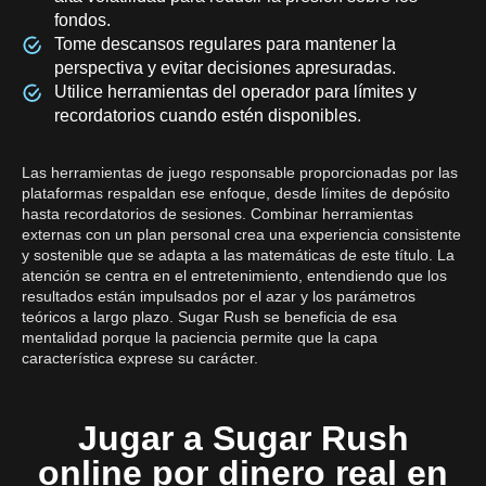
fondos.
Tome descansos regulares para mantener la
perspectiva y evitar decisiones apresuradas.
Utilice herramientas del operador para límites y
recordatorios cuando estén disponibles.
Las herramientas de juego responsable proporcionadas por las
plataformas respaldan ese enfoque, desde límites de depósito
hasta recordatorios de sesiones. Combinar herramientas
externas con un plan personal crea una experiencia consistente
y sostenible que se adapta a las matemáticas de este título. La
atención se centra en el entretenimiento, entendiendo que los
resultados están impulsados por el azar y los parámetros
teóricos a largo plazo. Sugar Rush se beneficia de esa
mentalidad porque la paciencia permite que la capa
característica exprese su carácter.
Jugar a Sugar Rush
online por dinero real en